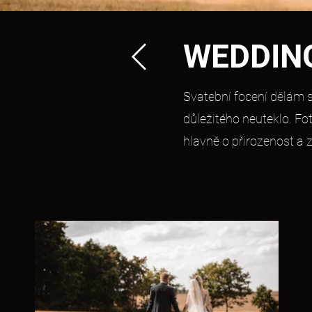
WEDDIN
Svatební focení dělám s
důležitého neuteklo. Fo
hlavně o přirozenost 