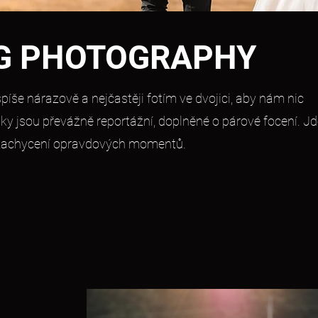
G PHOTOGRAPHY
píše nárazově a nejčastěji fotím ve dvojici, aby nám nic
tky jsou převážně reportážní, doplněné o párové focení. J
a zachycení opravdových momentů.